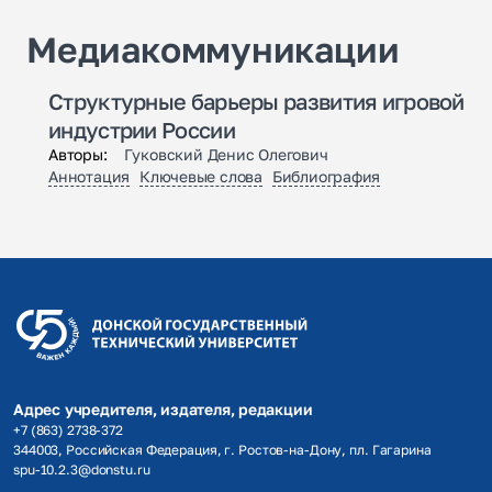
Медиакоммуникации
Структурные барьеры развития игровой
индустрии России
Авторы:
Гуковский Денис Олегович
Аннотация
Ключевые слова
Библиография
Адрес учредителя, издателя, редакции
+7 (863) 2738-372
344003, Российская Федерация, г. Ростов-на-Дону, пл. Гагарина
spu-10.2.3@donstu.ru