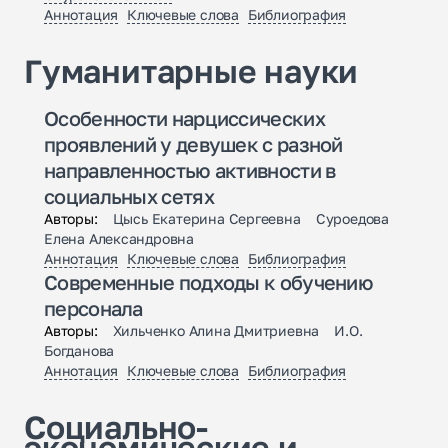
Аннотация
Ключевые слова
Библиография
Гуманитарные науки
Особенности нарциссических
проявлений у девушек с разной
направленностью активности в
социальных сетях
Авторы:
Цысь Екатерина Сергеевна Суроедова
Елена Александровна
Аннотация
Ключевые слова
Библиография
Современные подходы к обучению
персонала
Авторы:
Хильченко Алина Дмитриевна И.О.
Богданова
Аннотация
Ключевые слова
Библиография
Социально-
экономические и