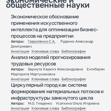
общественные науки
Экономическое обоснование
применения искусственного
интеллекта для оптимизации бизнес-
процессов на предприятии
Авторы:
Гавриленко С.А.
Руденко Александр
Дмитриевич
Аннотация
Ключевые слова
Библиография
Анализ моделей прогнозирования
трудовых ресурсов
Авторы:
Бармута Каринэ Александровна Енгибарян
Маргарита Мартуниковна
Аннотация
Ключевые слова
Библиография
Циркулярный город как система
формирования материальных потоков и
инфраструктуры замкнутого цикла
Авторы:
М.О. Гнеденко Усаткина Ольга Игоревна
Аннотация
Ключевые слова
Библиография