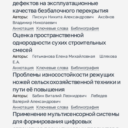
дефектов на эксплуатационные
качества безбалочного перекрытия
Авторы:
Пискун Никита Александрович Аксёнов
Владимир Николаевич
Аннотация
Ключевые слова
Библиография
Оценка пространственной
однородности сухих строительных
смесей
Авторы:
Гетьманова Елена Михайловная Шляхова
Е.А.
Аннотация
Ключевые слова
Библиография
Проблемы износостойкости режущих
ножей сельскохозяйственной техники и
пути её повышения
Авторы:
Бабин Виталий Леонидович Лебедев
Валерий Александрович
Аннотация
Ключевые слова
Библиография
Применение мультисенсорной системы
для формирования цифровых