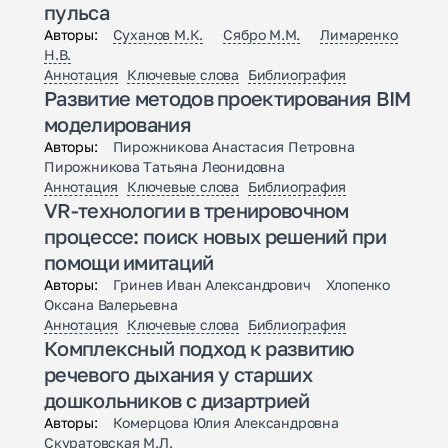
пульса
Авторы:
Суханов М.К.
Сябро М.М.
Лимаренко
Н.В.
Аннотация
Ключевые слова
Библиография
Развитие методов проектирования BIM
моделирования
Авторы:
Пирожникова Анастасия Петровна
Пирожникова Татьяна Леонидовна
Аннотация
Ключевые слова
Библиография
VR-технологии в тренировочном
процессе: поиск новых решений при
помощи имитаций
Авторы:
Гринев Иван Александрович Хлопенко
Оксана Валерьевна
Аннотация
Ключевые слова
Библиография
Комплексный подход к развитию
речевого дыхания у старших
дошкольников с дизартрией
Авторы:
Комерцова Юлия Александровна
Скуратовская М.Л.