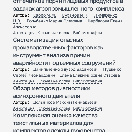
отпечатков порчи пищевых продуктов в
задачах агропромышленного комплекса
Авторы:
Сябро М.М.
Суханов М.К.
Лимаренко
Н.В.
Голубенко Мария Олеговна Щербакова Елена
Алексеевна
Аннотация
Ключевые слова
Библиография
Систематизация опасных
производственных факторов как
инструмент анализа причин
аварийности подъемных сооружений
Авторы:
Данильченко Эдуард Вадимович Пушенко
Сергей Леонардович Елена Владимировна Стасева
Аннотация
Ключевые слова
Библиография
Обзор методов диагностики
асинхронного двигателя
Авторы:
Дольников Максим Геннадьевич
Аннотация
Ключевые слова
Библиография
Комплексная оценка качества
текстильных материалов для
комплектов одежды духовенства