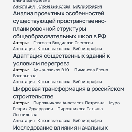
Елена Валерьевна
Аннотация
Ключевые слова
Библиография
Анализ проектных особенностей
существующей пространственно-
планировочной структуры
общеобразовательных школ в РФ
Авторы:
Глаголев Владислав Олегович
Аннотация
Ключевые слова
Библиография
Адаптация общественных зданий к
условиям перегрева
Авторы:
Аржановская В.Ю. Пименова Елена
Валерьевна
Аннотация
Ключевые слова
Библиография
Цифровая трансформация в российском
строительстве
Авторы:
Пирожникова Анастасия Петровна Муро
Генрих Эдуардович Пирожникова Татьяна
Леонидовна
Аннотация
Ключевые слова
Библиография
Исследование влияния начальных